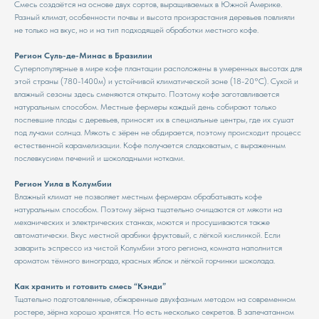
Смесь создаётся на основе двух сортов, выращиваемых в Южной Америке.
Разный климат, особенности почвы и высота произрастания деревьев повлияли
не только на вкус, но и на тип подходящей обработки местного кофе.
Регион Суль-де-Минас в Бразилии
Суперпопулярные в мире кофе плантации расположены в умеренных высотах для
этой страны (780-1400м) и устойчивой климатической зоне (18-20°С). Сухой и
влажный сезоны здесь сменяются открыто. Поэтому кофе заготавливается
натуральным способом. Местные фермеры каждый день собирают только
поспевшие плоды с деревьев, приносят их в специальные центры, где их сушат
под лучами солнца. Мякоть с зёрен не обдирается, поэтому происходит процесс
естественной карамелизации. Кофе получается сладковатым, с выраженным
послевкусием печений и шоколадными нотками.
Регион Уила в Колумбии
Влажный климат не позволяет местным фермерам обрабатывать кофе
натуральным способом. Поэтому зёрна тщательно очищаются от мякоти на
механических и электрических станках, моются и просушиваются также
автоматически. Вкус местной арабики фруктовый, с лёгкой кислинкой. Если
заварить эспрессо из чистой Колумбии этого региона, комната наполнится
ароматом тёмного винограда, красных яблок и лёгкой горчинки шоколада.
Как хранить и готовить смесь “Кэнди”
Тщательно подготовленные, обжаренные двухфазным методом на современном
ростере, зёрна хорошо хранятся. Но есть несколько секретов. В запечатанном