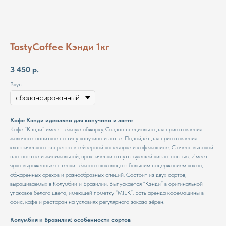
TastyCoffee Кэнди 1кг
3 450
р.
Вкус
Кофе Кэнди идеально для капучино и латте
Кофе “Кэнди” имеет тёмную обжарку. Создан специально для приготовления
молочных напитков по типу капучино и латте. Подойдёт для приготовления
классического эспрессо в гейзерной кофеварке и кофемашине. С очень высокой
плотностью и минимальной, практически отсутствующей кислотностью. Имеет
ярко выраженные оттенки тёмного шоколада с большим содержанием какао,
обжаренных орехов и разнообразных специй. Состоит из двух сортов,
выращиваемых в Колумбии и Бразилии. Выпускается “Кэнди” в оригинальной
упаковке белого цвета, имеющей пометку “MILK”. Есть аренда кофемашины в
офис, кафе и ресторан на условиях регулярного заказа зёрен.
Колумбия и Бразилия: особенности сортов