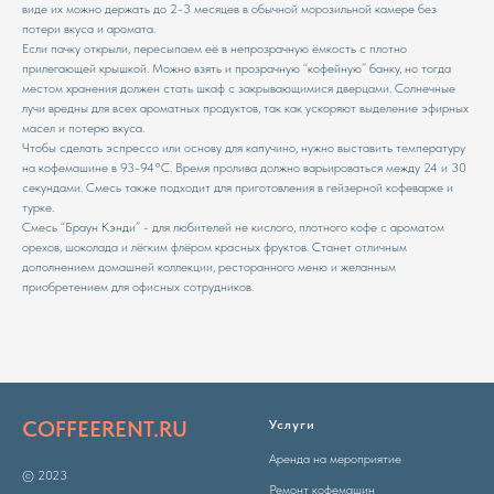
виде их можно держать до 2-3 месяцев в обычной морозильной камере без
потери вкуса и аромата.
Если пачку открыли, пересыпаем её в непрозрачную ёмкость с плотно
прилегающей крышкой. Можно взять и прозрачную “кофейную” банку, но тогда
местом хранения должен стать шкаф с закрывающимися дверцами. Солнечные
лучи вредны для всех ароматных продуктов, так как ускоряют выделение эфирных
масел и потерю вкуса.
Чтобы сделать эспрессо или основу для капучино, нужно выставить температуру
на кофемашине в 93-94°С. Время пролива должно варьироваться между 24 и 30
секундами. Смесь также подходит для приготовления в гейзерной кофеварке и
турке.
Смесь “Браун Кэнди” - для любителей не кислого, плотного кофе с ароматом
орехов, шоколада и лёгким флёром красных фруктов. Станет отличным
дополнением домашней коллекции, ресторанного меню и желанным
приобретением для офисных сотрудников.
COFFEERENT.RU
Услуги
Аренда на мероприятие
© 2023
Ремонт кофемашин