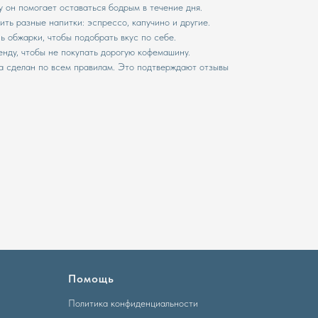
у он помогает оставаться бодрым в течение дня.
ить разные напитки: эспрессо, капучино и другие.
 обжарки, чтобы подобрать вкус по себе.
нду, чтобы не покупать дорогую кофемашину.
ema сделан по всем правилам. Это подтверждают отзывы
Помощь
Политика конфиденциальности