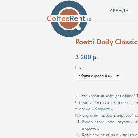
АРЕНДА
Poetti Daily Classi
3 200
р.
Вкус
Ищете хороший кофе для офиса? То
Classic Crema. Этот кофе очень 
энергию и бодрость.
Почему стоит выбрать зерновой ко
Вкус у этого кофе натуральный
и аромат.
Кофе пахнет сильно и приятно