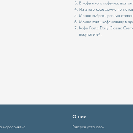
В кофе много кофеина, поэтом
Из этого кофе можно приготов
Можно выбрать разную степень
Можно взять кофемашину в аре
Кофе Poetti Daily Classic Cr
покупателей.
О нас
а мероприятие
Галерея установок