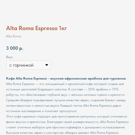
Alta Roma Espresso 1кг
Alta Roma
3 000
р.
Вкус
Кофе Alta Roma Espresso - вкусная африканская арабика для гурманов
Alta Roma Espresso — это насыщенный и ароматный кофе, который создан для
истинных ценителей бодрящего напитка. В составе — 30% арабики и 70%
робусты, что обеспечивает глубокий вкус с лёгкими нотками горечи и крепости.
Средняя обжарка подчёркивает лучшие качества зёрен, сохраняя баланс между
интенсивностью и мягкостью вкуса. Каждый глоток Alta Roma Espresso дарит
истинное наслаждение и помогает проснуться.
Этот кофе идеально подходит для приготовления каппучино, который отличается
ярким вкусом и крепостью. Благодаря своей универсальности, Alta Roma Espresso
станет отличным выбором для офисных кофеварок и домашнего использования.
Высокое качество зёрен и мастерство обжарки делают Alta Roma Espresso